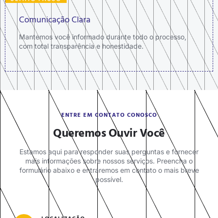
Comunicação Clara
Mantemos você informado durante todo o processo,
com total transparência e honestidade.
ENTRE EM CONTATO CONOSCO
Queremos Ouvir Você
Estamos aqui para responder suas perguntas e fornecer
mais informações sobre nossos serviços. Preencha o
formulário abaixo e entraremos em contato o mais breve
possível.