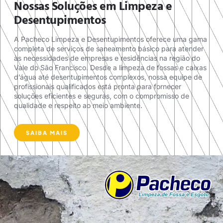
Nossas Soluções em Limpeza e
Desentupimentos
A Pacheco Limpeza e Desentupimentos oferece uma gama
completa de serviços de saneamento básico para atender
às necessidades de empresas e residências na região do
Vale do São Francisco. Desde a limpeza de fossas e caixas
d’água até desentupimentos complexos, nossa equipe de
profissionais qualificados está pronta para fornecer
soluções eficientes e seguras, com o compromisso de
qualidade e respeito ao meio ambiente.
SAIBA MAIS