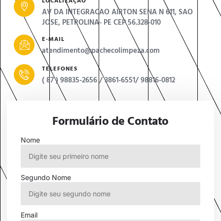
LOCALIZAÇÃO
AV DA INTEGRACAO AIRTON SENA N 611, SAO
JOSE, PETROLINA- PE CEP 56.328-010
E-MAIL
atendimento@pachecolimpeza.com
TELEFONES
( 87 ) 98835-2656 / 3861-6551/ 98816-0812
Formulário de Contato
Nome
Segundo Nome
Email