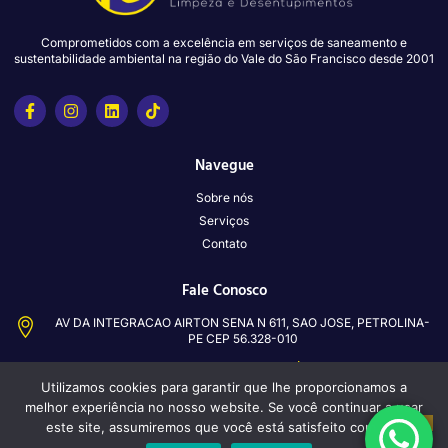
Comprometidos com a excelência em serviços de saneamento e
sustentabilidade ambiental na região do Vale do São Francisco desde 2001
Navegue
Sobre nós
Serviços
Contato
Fale Conosco
AV DA INTEGRACAO AIRTON SENA N 611, SAO JOSE, PETROLINA-
PE CEP 56.328-010
atendimento@pachecolimpeza.com
(87)98835-2656
(87) 3861-6551
Utilizamos cookies para garantir que lhe proporcionamos a
(87) 98816-0812
melhor experiência no nosso website. Se você continuar a usar
este site, assumiremos que você está satisfeito com ele.