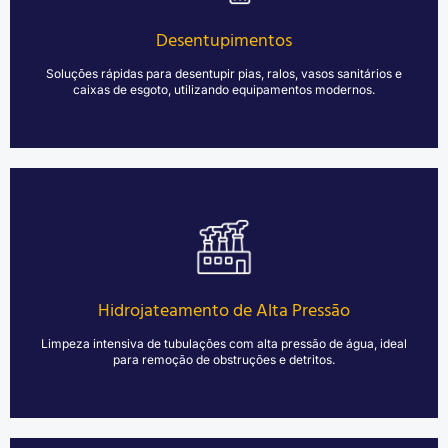
como máquinas desentupidoras e hidrojateamento, para remover
obstruções causadas por detritos, gordura e outros materiais,
restaurando o fluxo normal de água e evitando transtornos.
Desentupimentos
SOLICITAR UM ORÇAMENTO
Soluções rápidas para desentupir pias, ralos, vasos sanitários e
caixas de esgoto, utilizando equipamentos modernos.
O hidrojateamento de alta pressão é uma técnica eficaz para
limpeza de tubulações industriais, comerciais e residenciais.
Utilizando água pressurizada, removemos incrustações, detritos
e obstruções persistentes sem danificar as tubulações. Este
método seguro e sustentável garante uma limpeza completa,
aumentando a eficiência hidráulica e prolongando a vida útil das
instalações.
Hidrojateamento de Alta Pressão
Limpeza intensiva de tubulações com alta pressão de água, ideal
SOLICITAR UM ORÇAMENTO
para remoção de obstruções e detritos.