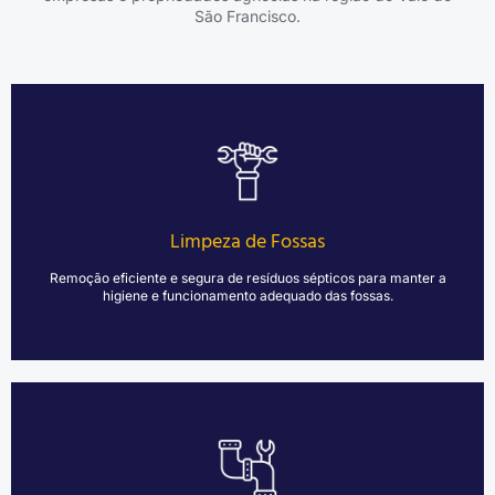
São Francisco.
Oferecemos serviços especializados em limpeza de fossas,
garantindo a remoção eficiente de resíduos sépticos. Utilizamos
equipamentos modernos e técnicas avançadas para assegurar a
higiene e o funcionamento adequado das fossas, promovendo a
saúde ambiental e prevenindo problemas de odor e vazamentos.
Limpeza de Fossas
SOLICITAR UM ORÇAMENTO
Remoção eficiente e segura de resíduos sépticos para manter a
higiene e funcionamento adequado das fossas.
Realizamos desentupimentos rápidos e eficientes em diversas
áreas, incluindo pias, ralos, vasos sanitários, caixas de esgoto e
tubulações. Nossa equipe utiliza equipamentos de alta tecnologia,