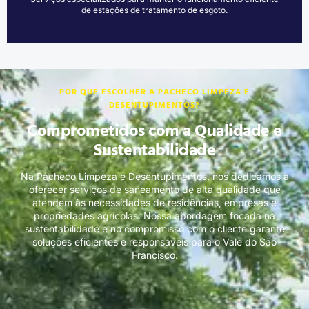
de estações de tratamento de esgoto.
POR QUE ESCOLHER A PACHECO LIMPEZA E
DESENTUPIMENTOS?
Comprometidos com a Qualidade e
Sustentabilidade
Na Pacheco Limpeza e Desentupimentos, nos dedicamos a
oferecer serviços de saneamento de alta qualidade que
atendem às necessidades de residências, empresas e
propriedades agrícolas. Nossa abordagem focada na
sustentabilidade e no compromisso com o cliente garante
soluções eficientes e responsáveis para o Vale do São
Francisco.