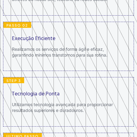
PASSO 02
Execução Eficiente
Realizamos os serviços de forma ágil e eficaz,
garantindo mínimos transtornos para sua rotina.
STEP 3
Tecnologia de Ponta
Utilizamos tecnologia avançada para proporcionar
resultados superiores e duradouros.
ULTIMO PASSO