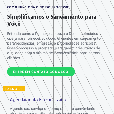
COMO FUNCIONA O NOSSO PROCESSO
Simplificamos o Saneamento para
Você
Entenda como a Pacheco Limpeza e Desentupimentos
opera para fornecer soluções eficientes em saneamento
para residências, empresas e propriedades agrícolas.
Nosso processo é projetado para garantir resultados de
qualidade com o mínimo de inconveniência para nossos
clientes.
ENTRE EM CONTATO CONOSCO
PASSO 01
Agendamento Personalizado
Agende seu serviço de forma rápida e conveniente
através do nosso site, telefone ou redes sociais.