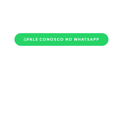
Descubra como podemos cuidar do seu e
pontualidade e segurança.
FALE CONOSCO NO WHATSAPP