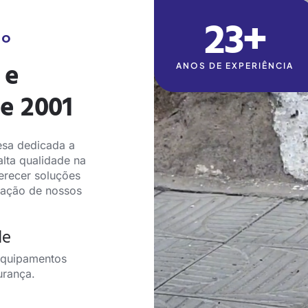
23+
TO
 e
ANOS DE EXPERIÊNCIA
e 2001
sa dedicada a
lta qualidade na
erecer soluções
sfação de nossos
de
 equipamentos
urança.