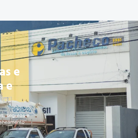
as e
a e
s, seguros e
saneamento