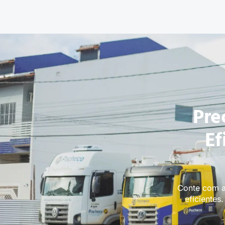
Pre
Ef
Conte com a
eficientes