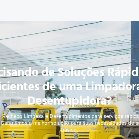
cisando de Soluções Rápid
icientes de uma Limpador
Desentupidora?
 Pacheco Limpeza e Desentupimentos para serviços rápido
. Garantimos a melhor solução para suas necessidades de 
básico.