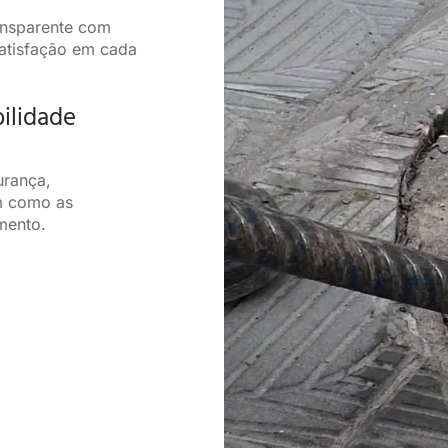
ansparente com
satisfação em cada
ilidade
urança,
m como as
mento.