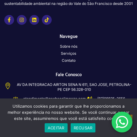
sustentabilidade ambiental na região do Vale do São Francisco desde 2001
Navegue
Sobre nós
Serviços
Contato
Fale Conosco
AV DA INTEGRACAO AIRTON SENA N 611, SAO JOSE, PETROLINA-
PE CEP 56.328-010
atendimento@pachecolimpeza.com
(87)98835-2656
(87) 3861-6551
Utilizamos cookies para garantir que lhe proporcionamos a
(87) 98816-0812
melhor experiência no nosso website. Se você continuar a usar
este site, assumiremos que você está satisfeito com ele.
Copyright © 2024 Pacheco, All rights reserved. Desenvolvido por Imagine.IDE
ACEITAR
RECUSAR